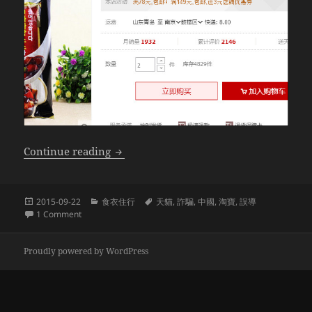
天貓騙騙騙
Continue reading
Posted
Categories
Tags
2015-09-22
食衣住行
天貓
,
詐騙
,
中國
,
淘寶
,
誤導
on
on 天貓騙騙騙
1 Comment
Proudly powered by WordPress