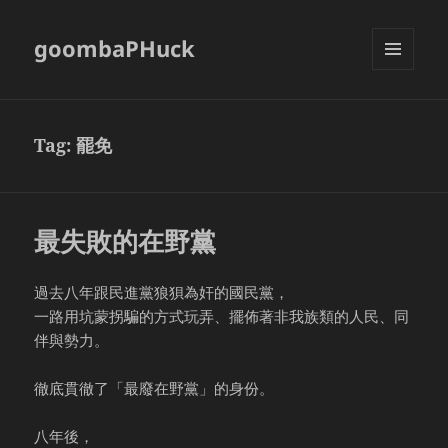
goombaPHuck
MENU
AND
WIDGETS
Tag:
罷免
最失敗的在野黨
過去八年跟民進黨狼狽為奸的國民黨，
一路用坑蒙拐騙的方式玩弄、擺佈著非我族類的人民、同
伴與勢力。
徹底貫徹了「最廢在野黨」的身份。
八年後，