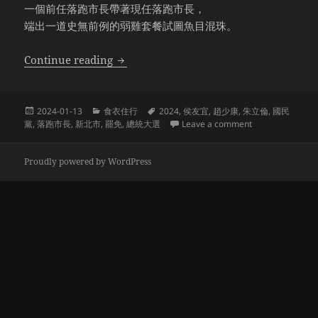
一個前任落跑市長帶著現任落跑市長，
端出一道史無前例的弱雞套餐試圖魚目混珠。
最失敗的在野黨
Continue reading
Posted
Categories
Tags
2024-01-13
食衣住行
2024
,
侯友宜
,
趙少康
,
朱立倫
,
國民
on
on 最失敗的在野
黨
,
落跑市長
,
新北市
,
罷免
,
總統大選
Leave a comment
Proudly powered by WordPress