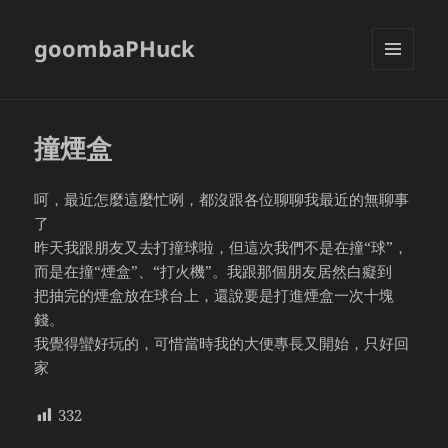
goombaPHuck
MENU
AND
WIDGETS
撞煙盒
呵，最近怎麼這麼忙咧，都沒跟各位聊聊我最近的無聊事
了
昨天我跟朋友又去打撞球啦，但這次我們不是在撞“球”，
而是在撞“煙盒”、“打火機”。我跟那個朋友居然白癡到
把抽完的煙盒放在球台上，還說要是打進煙盒一次十塊
錢。
我覺得蠻好玩的，可惜當時我的大便專長又開始，只好回
家
332