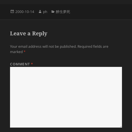
Posted
Author
Categories
2000-10-14
ph
醉生夢死
on
Leave a Reply
Your email address will not be published.
Required fields are
marked
*
COMMENT
*