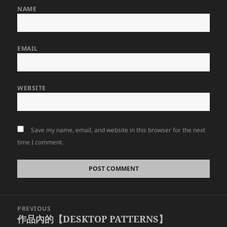
NAME
EMAIL
WEBSITE
Save my name, email, and website in this browser for the next
time I comment.
Post
PREVIOUS
navigation
作品內的【DESKTOP PATTERNS】
Previous