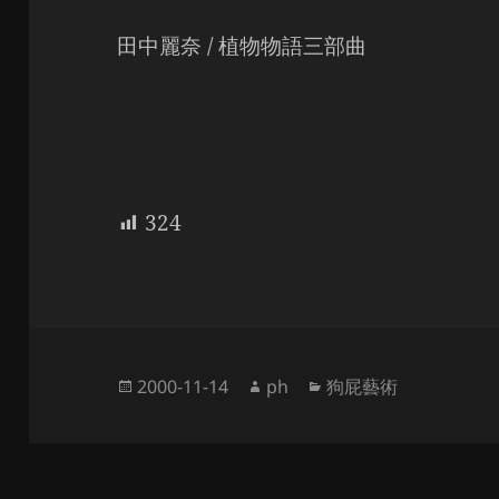
田中麗奈 / 植物物語三部曲
324
Posted
Author
Categories
2000-11-14
ph
狗屁藝術
on