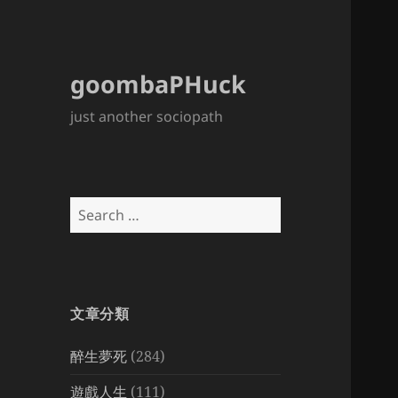
goombaPHuck
just another sociopath
Search
for:
文章分類
醉生夢死
(284)
遊戲人生
(111)