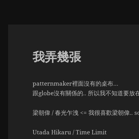
我弄幾張
patternmaker裡面沒有的桌布…
跟globe沒有關係的.. 所以我不知道要放在pa
梁朝偉 / 春光乍洩 <= 我很喜歡梁朝偉.. s
Utada Hikaru / Time Limit