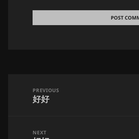
Post
navigation
PREVIOUS
好好
Previous
post:
NEXT