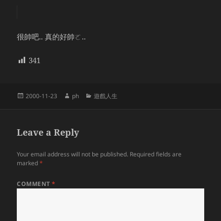
很帥吧.. 真的好帥ㄛ..
341
Posted
Author
Categories
2000-11-23
ph
遊戲人生
on
Leave a Reply
Your email address will not be published.
Required fields are
marked
*
COMMENT
*