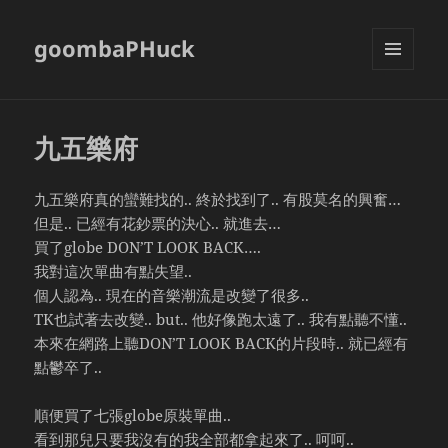
goombaPHuck
MENU
AND
WIDGETS
九五樂府
九五樂府真的蠻難找的.. 終於找到了.. 有股莫名的興奮…
但是.. 已經有花鈔票的決心.. 就進去…
買了globe DON’T LOOK BACK….
我對這次單曲有點失望..
個人認為.. 現在的音樂潮流是改變了很多..
TK也試著去改變.. but.. 他好像跑太遠了.. 我有點聽不懂..
本來在網路上聽DON’T LOOK BACK的片段時.. 就已經有
點鬱卒了..
順便買了七張globe原裝單曲..
看到那兒只要我沒有的我全部都拿起來了.. 呵呵..