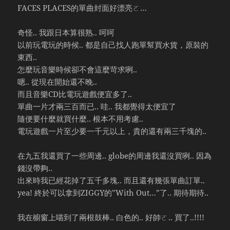
FACES PLACES的單曲封面好漂亮ㄛ…
奇怪.. 我跟日本算很熟.. 呵呵
以前玩電玩的時候.. 都是自己找人跑單幫買水貨，原裝的
東西..
怎麼玩音樂時候卻不會這麼苛求咧..
嗯.. 從現在開始還不晚..
而且音樂CD比電玩遊戲便宜多了..
單曲一片才兩三百而已.. 哇.. 我都覺得太便宜了
隨便要什麼就買什麼.. 根本不用考慮..
電玩遊戲一片至少要一千元以上，貴的還有兩三千塊的..
在九五我還買了一些周邊.. globe的周邊我還沒買咧.. 因為
錢沒帶夠..
出來時我已經花掉了五千多塊.. 而且還有幾張單曲訂單..
yea! 終於可以拿到ZIGGY的”With Out…”了.. 期待期待..
我在櫥窗上喵到了兩根鼓棒.. 白色的.. 好帥ㄛ.. 買了..!!!!