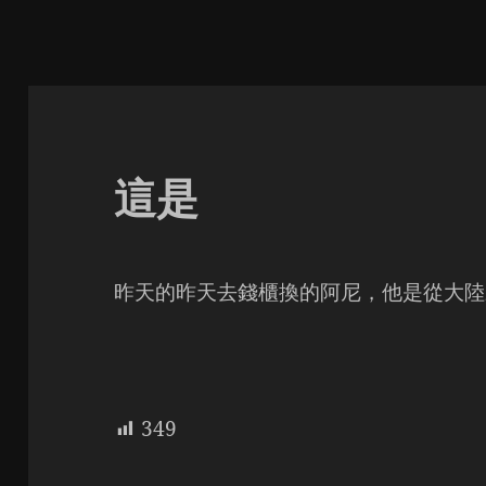
這是
昨天的昨天去錢櫃換的阿尼，他是從大陸
349