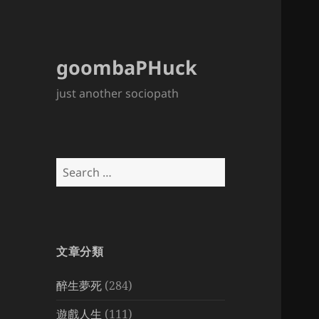
goombaPHuck
just another sociopath
Search
for:
文章分類
醉生夢死
(284)
遊戲人生
(111)