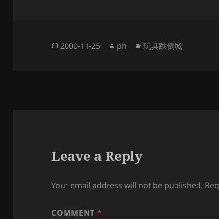
Posted
Author
Categories
2000-11-25
ph
玩具跌倒城
on
Leave a Reply
Your email address will not be published.
Req
COMMENT
*