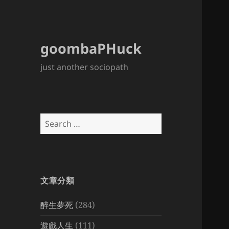
goombaPHuck
just another sociopath
Search
for:
文章分類
醉生夢死
(284)
遊戲人生
(111)