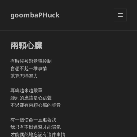
goombaPHuck
MENU
AND
WIDGETS
兩顆心臟
有時候被潛意識控制
會想不起一堆事情
就算怎嚜努力
耳鳴越來越嚴重
聽到的應該是心跳聲
不過卻有兩顆心臟的聲音
有一個使命一直追著我
我只有不斷逃避才能喘氣
才能偶然地忘記有這件事情