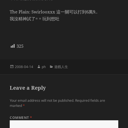
The Plain: Swirlooxxx 這一關可以打到6萬9..
我沒精神試了= = 玩到想吐
325
Posted
Author
Categories
2008-04-14
ph
遊戲人生
on
Leave a Reply
Your email address will not be published.
Required fields are
marked
*
COMMENT
*