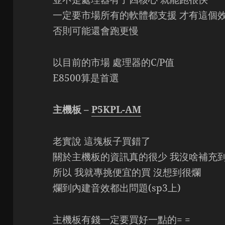
一定要市場所有的軟體都支援 才有這個
否則可能還會跑更慢
以目前的市場 處理器的C/P值
E8500算是首選
主機板 –
P5KPL-AM
老實說 這塊板子買錯了
關於主機板的資訊真的很少 我沒啥補充
所以 我就專挑便宜的買 沒想到很爛
爛到內建音效都出問題(sp3上)
主機板有錢一定要買好一點的= =