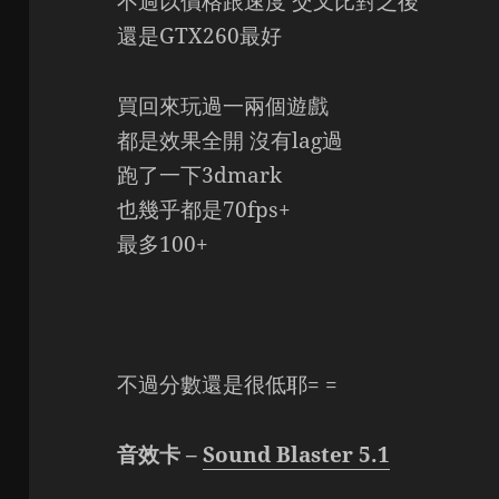
不過以價格跟速度 交叉比對之後
還是GTX260最好
買回來玩過一兩個遊戲
都是效果全開 沒有lag過
跑了一下3dmark
也幾乎都是70fps+
最多100+
不過分數還是很低耶= =
音效卡 –
Sound Blaster 5.1