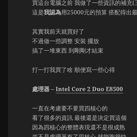
買這台電腦之前 我做了一些資訊的補充(
這是
我認為
用25000元的預算 搭配得出
其實我前天就買好了
不過做一些調整 安裝 擺放
搞了一堆東西 到剛剛才結束
打一打我買了啥 順便寫一些心得
處理器 –
Intel Core 2 Duo E8500
一直在考慮要不要買四核心的
看了很多的資訊 最後還是決定買這個
因為四核心的整體表現還不是很成熟
並不是處理器有了四核心 就能跑很快