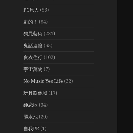
PC原人
(53)
劇的！
(84)
狗屁藝術
(231)
鬼話連篇
(65)
食衣住行
(102)
宇宙萬物
(7)
No Music Yes Life
(32)
玩具跌倒城
(17)
純恋歌
(34)
墨水池
(20)
自我PR
(1)