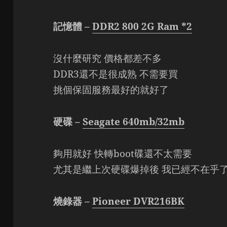
記憶體 –
DDR2 800 2G Ram *2
沒什麼研究 價格都差不多
DDR3還不是很成熟 不需要買
挑個保固服務最好的就好了
硬碟 –
Seagate 640mb/32mb
夠用就好 快轉boot碟還不太需要
尤其是繼上次硬碟爆掉後 我已經不在乎
燒錄器 –
Pioneer DVR216BK