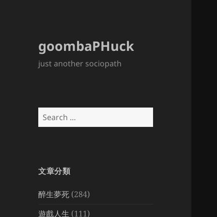
goombaPHuck
just another sociopath
Search
for:
文章分類
醉生夢死
(284)
遊戲人生
(111)