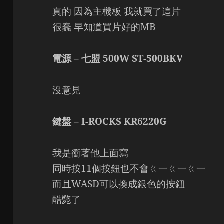
真的 因為主機板 我就買了這片
很蠢 早知道買片好的MB
電源 –
七盟 500W ST-500BKV
沒意見
鍵盤 –
I-ROCKS KR6220G
我是衝著他上面寫
同時按11個按鈕也不會ㄍ一ㄍ一ㄍ一
而且WASD可以換成銀色的按鈕
酷斃了