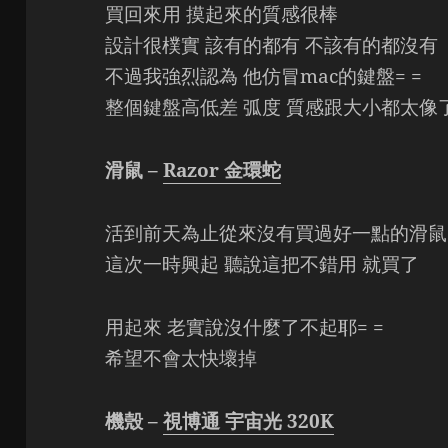
買回來用 摸起來的質感很棒
設計很樸實 該有的都有 不該有的都沒有
不過我強烈認為 他仿冒mac的鍵盤= =
整個鍵盤高低差 弧度 質感跟大小都太像
滑鼠 –
Razor 金環蛇
活到前天為止從來沒有買過好一點的滑鼠
這次一時興起 聽說這把不錯用 就買了
用起來 老實說沒什麼了不起耶= =
希望不會太快壞掉
機殼 –
視博通 宇宙光 320K