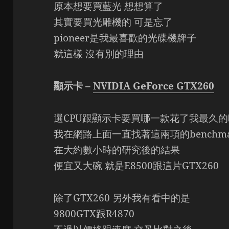
原本想要買藍光 想想算了
其實要買光雕機的 可是忘了
pioneer是我最喜歡的光碟機牌子
就這樣 沒有別的理由
顯示卡 –
NVIDIA GeForce GTX260
選CPU跟顯示卡要買哪一款花了我最久
我在網路上面一直找著這兩項的benchmark
在大約數小時的研究後的結果
便宜又大碗 就是E8500跟這片GTX260
除了GTX260 另外我有看中的是
9800GTX跟R4870