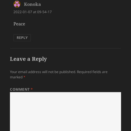
Konoka
says:
2022-01-07 at 09-54-17
Peace
REPLY
Leave a Reply
Your email address will not be published.
Required fields are
marked
*
COMMENT
*