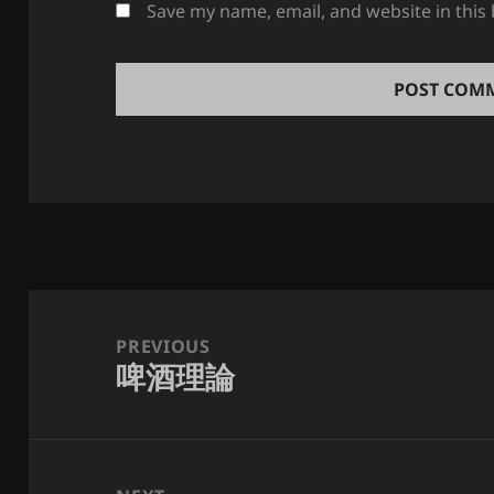
Save my name, email, and website in this
Post
navigation
PREVIOUS
啤酒理論
Previous
post: