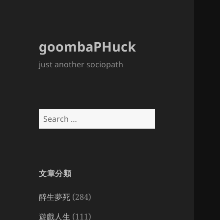
goombaPHuck
just another sociopath
Search
for:
文章分類
醉生夢死
(284)
遊戲人生
(111)