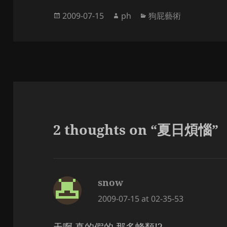
Posted
Author
Categories
2009-07-15
ph
狗屁藝術
on
2 thoughts on “夏日煩惱”
snow
says:
2009-07-15 at 02-35-53