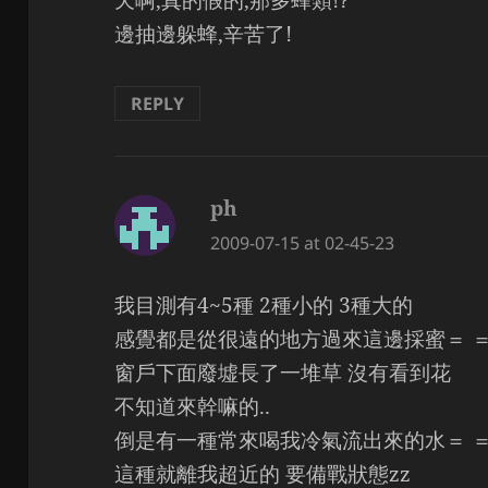
天啊,真的假的,那多蜂類!?
邊抽邊躲蜂,辛苦了!
REPLY
ph
says:
2009-07-15 at 02-45-23
我目測有4~5種 2種小的 3種大的
感覺都是從很遠的地方過來這邊採蜜＝ 
窗戶下面廢墟長了一堆草 沒有看到花
不知道來幹嘛的..
倒是有一種常來喝我冷氣流出來的水＝ 
這種就離我超近的 要備戰狀態zz