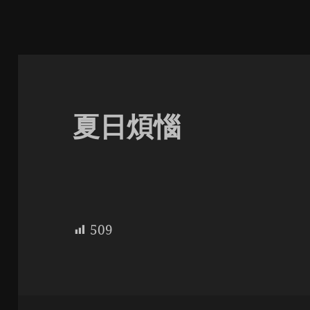
夏日煩惱
509