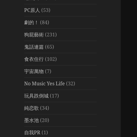
PC原人
(53)
劇的！
(84)
狗屁藝術
(231)
鬼話連篇
(65)
食衣住行
(102)
宇宙萬物
(7)
No Music Yes Life
(32)
玩具跌倒城
(17)
純恋歌
(34)
墨水池
(20)
自我PR
(1)