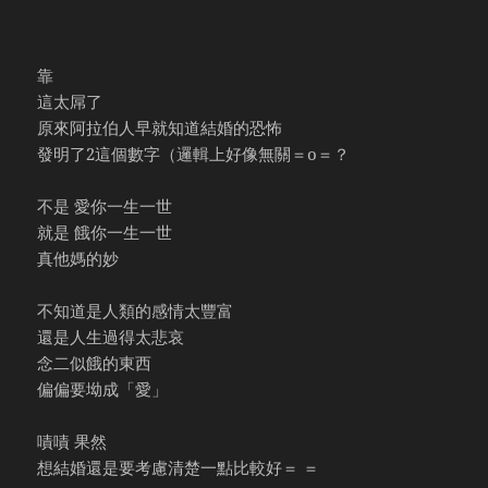
靠
這太屌了
原來阿拉伯人早就知道結婚的恐怖
發明了2這個數字（邏輯上好像無關＝o＝？
不是 愛你一生一世
就是 餓你一生一世
真他媽的妙
不知道是人類的感情太豐富
還是人生過得太悲哀
念二似餓的東西
偏偏要坳成「愛」
嘖嘖 果然
想結婚還是要考慮清楚一點比較好＝ ＝