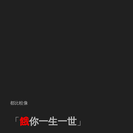
都比較像
「
餓
你一生一世
」