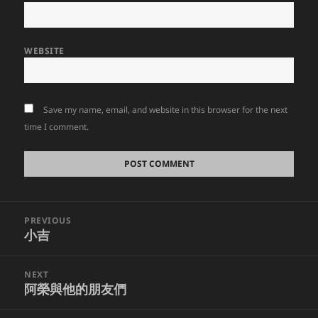
WEBSITE
Save my name, email, and website in this browser for the next
time I comment.
Post
PREVIOUS
navigation
小吉
Previous
post:
NEXT
阿榮與他的朋友們
Next
post: