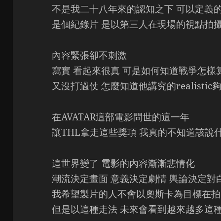
不是我二十八年來的認知之下 可以定義
是個紀錄片 是以第三人在現場的視點拍
內容緊張卻不刺激
寫實 看起來很真 可是如何知道戰爭怎樣
又沒打過仗 怎麼知道他講究的realistic
在AVATAR這部電影問世的這一年
讓THL拿走這些獎項 我真的不知道該說
這世界變了 電影的內容漸漸悲情化
潮流決定畫面 意義決定劇情 輿論決定對
我希望製片的人不會以奧斯卡為目標在拍
但是以這種走法 未來會看到越來越多這