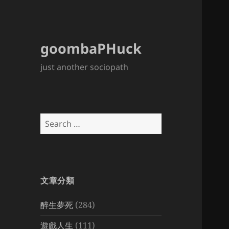
goombaPHuck
just another sociopath
Search
for:
文章分類
醉生夢死
(284)
遊戲人生
(111)