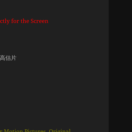
ctly for the Screen
高估片
 Motion Pictures, Original