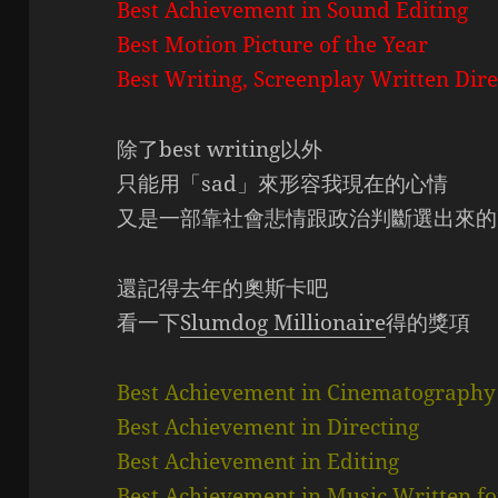
Best Achievement in Sound Editing
Best Motion Picture of the Year
Best Writing, Screenplay Written Dire
除了best writing以外
只能用「sad」來形容我現在的心情
又是一部靠社會悲情跟政治判斷選出來的
還記得去年的奧斯卡吧
看一下
Slumdog Millionaire
得的獎項
Best Achievement in Cinematography
Best Achievement in Directing
Best Achievement in Editing
Best Achievement in Music Written for