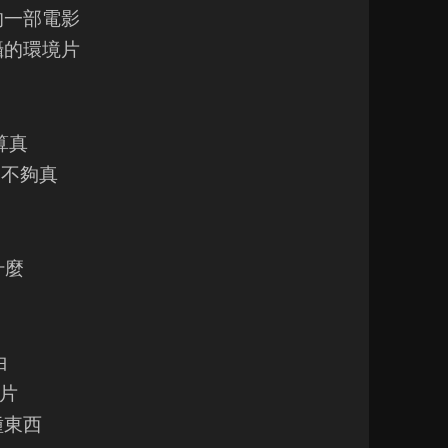
的一部電影
攝的環境片
算真
夠不夠真
什麼
白
片
種東西