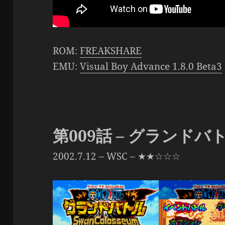
ROM:
FREAKSHARE
EMU:
Visual Boy Advance 1.8.0 Beta3
第009話 – グランドバ
2002.7.12 – WSC – ★★☆☆☆