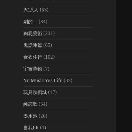
PC原人
(53)
劇的！
(84)
狗屁藝術
(231)
鬼話連篇
(65)
食衣住行
(102)
宇宙萬物
(7)
No Music Yes Life
(32)
玩具跌倒城
(17)
純恋歌
(34)
墨水池
(20)
自我PR
(1)