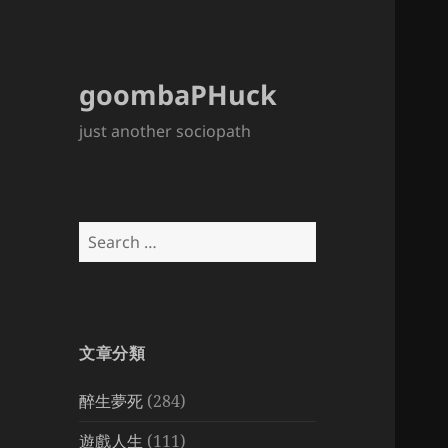
goombaPHuck
just another sociopath
Search
for:
文章分類
醉生夢死
(284)
遊戲人生
(111)