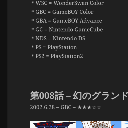
＊WSC = WonderSwan Color
＊GBC = GameBOY Color
＊GBA = GameBOY Advance
＊GC = Nintendo GameCube
＊NDS = Nintendo DS
＊PS = PlayStation
＊PS2 = PlayStation2
第008話 – 幻のグラ
2002.6.28 – GBC – ★★★☆☆