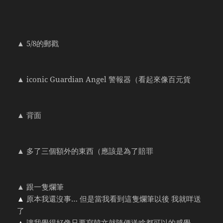
▲ 5/8的郵戳
▲ iconic Guardian Angel 警報器（看起來像百元貨
▲ 背面
▲ 多了三個額外的東西（應該是為了賠罪
▲ 跟一隻爛筆
▲
原本我還沒事… 但是當我看到這隻爛筆以後 我就咩送
了
▲
讓我覺得好像只要寫韓文就隨便送啥都可以的感覺…