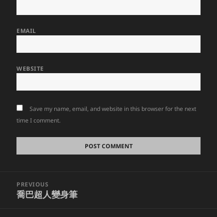
EMAIL
WEBSITE
Save my name, email, and website in this browser for the next
time I comment.
Post
PREVIOUS
navigation
喬巴超人變身筆
Previous
post: