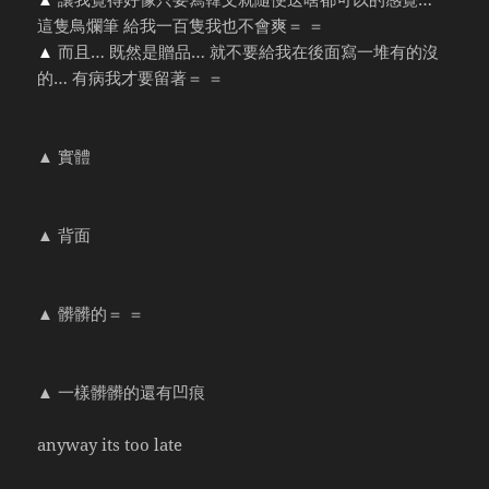
這隻鳥爛筆 給我一百隻我也不會爽＝ ＝
▲
而且… 既然是贈品… 就不要給我在後面寫一堆有的沒
的… 有病我才要留著＝ ＝
▲ 實體
▲ 背面
▲ 髒髒的＝ ＝
▲ 一樣髒髒的還有凹痕
anyway its too late