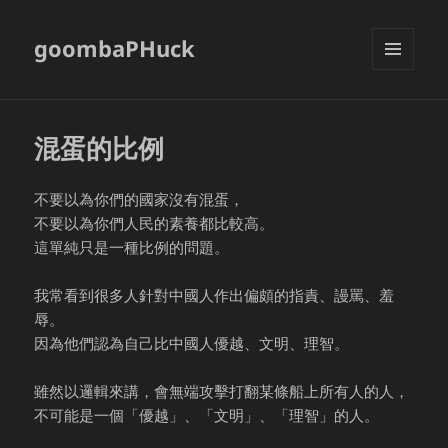
goombaPHuck
MENU
AND
WIDGETS
混蛋的比例
不要以為你們的國家沒有混蛋，
不要以為你們人民的素養都比較高。
這單純只是一種比例的問題。
我常看到很多人針對中國人作出偏頗的指責、謾罵、羞
辱。
因為他們認為自己比中國人優越、文明、理智。
雖然以邏輯來講，會無端攻擊打翻某條船上所有人的人，
不可能是一個「優越」、「文明」、「理智」的人。