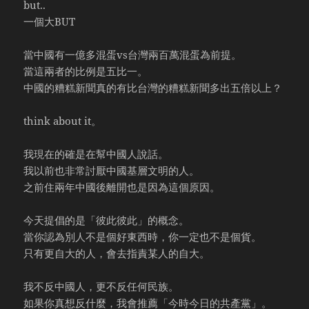
but..
一個大BUT
當中國有一億多混蛋vs台灣兩百萬混蛋為前提。
當這兩者的比例是五比一。
中國的糟糕新聞真的有比台灣的糟糕新聞多出五倍以上？
think about it。
我現在的確是在幫中國人說話。
我以前也非常討厭中國基層文明的人。
之前住兩年中國後離開也是因為這個原因。
今天提倡的是「彼此彼此」的概念。
當你認為別人不是個好東西時，你一定也不是個貨。
只有更自大的人，會去指責某人的自大。
我不反中國人，更不反任何民族。
如果你真想反什麼，我會推薦「今時今日的共產黨」。