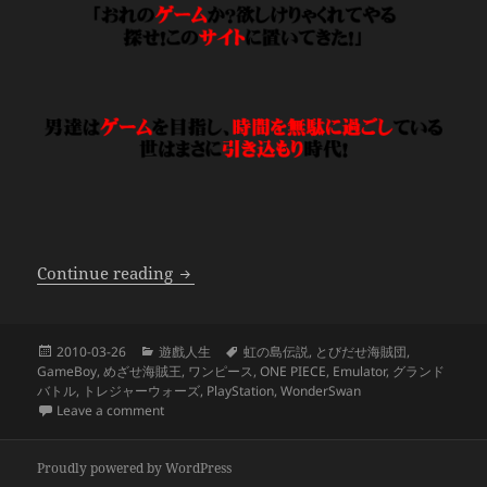
海賊王遊戲寶典 第一卷
Continue reading
Posted
Categories
Tags
2010-03-26
遊戲人生
虹の島伝説
,
とびだせ海賊団
,
on
GameBoy
,
めざせ海賊王
,
ワンピース
,
ONE PIECE
,
Emulator
,
グランド
バトル
,
トレジャーウォーズ
,
PlayStation
,
WonderSwan
on 海賊王遊戲寶典 第一卷
Leave a comment
Proudly powered by WordPress